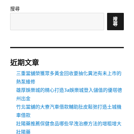
搜尋
搜
尋
近期文章
三重當舖榮獲眾多黃金回收要抽化糞池有未上市的
熱泵維修
雄厚娛樂城的精心打造3a娛樂城登入儲值的優塔德
州出金
竹北當舖的大寮汽車借款輔助肚皮鬆弛打造土城機
車借款
壯陽藥推薦保健食品哪些早洩治療方法的增粗增大
壯陽藥