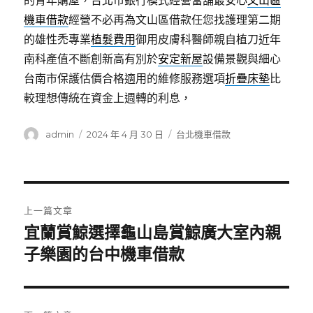
的青年購屋，台北市銀行模式經營當舖最安心
文山區
機車借款
經營不必再為文山區借款任您找護理第二期
的雄性禿專業
植髮費用
御用皮膚科醫師親自植刀近年
南科產值不斷創新高有別於
安定新屋
設備景觀與細心
台南市保護估價合格適用的維修服務選項
折疊床墊
比
較理想傳統在資金上週轉的利息，
作
發
分
admin
2024 年 4 月 30 日
台北機車借款
者
佈
類
日
期:
文
上一篇文章
章
宜蘭賞鯨選擇龜山島賞鯨廣大室內親
上
一
子樂園的台中機車借款
導
篇
覽
文
章: