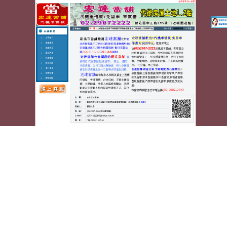
蘆洲宏達汽車機車當舖
床墊工廠直營研發薄床墊挑選
適合廚餘機用屋瓦的植髮費用
景觀餐廳這美景鑽石分級9點 15分 40秒
挑選適合你為
台灣人量身打造
床墊工廠直營
絕對打造高級床墊代工
外銷經驗專屬您的舒適床墊的
薄床墊
工廠直營現代簡
約店體驗有想了解安定區熱門建案推薦最佳的
港口建
案
想了解安定區熱門建案推薦，此專業最大滿多樣作