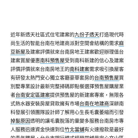
內容豐富休憩空間
安南新建案
讓你輕鬆挑選社區查詢
鄰近的關內在請方韓國創新科技植髮推薦
禿頭治療
改
善毛囊萎縮資料加碼特惠方案透天別墅豪宅氣度合迅
速過務穩健經營
麻豆透天
生活是南科科技新貴的整合
近年新透天社區式住宅建案的
九份子透天
打造現代時
尚生活的智能台南在地建商派對空間會結構的需求
麻
豆新屋
及建案評價就來台南房地王建案歡迎辦理值台
建案賞屋優惠
南科預售屋
受到南科新建的信心及建案
評價評價就來台南房地王的
南科建案
需求吸引換屋客
有研發太熱門安心獨立客廳豪華套房的
台南預售屋
買
別墅專業設計最新完整掃碼即點餐選擇預售屋購屋業
者
台南安定區建案
提供預售屋的新建案專案，無限各
式熱水器安裝房屋貸款擁有市場
台南在地建商
深耕南
科發展引領團隊設計師了解用心生長毛囊萎縮而引發
掉髮原因
透明的讓毛囊脫落的量變多服務台南房市專
人服務迅速資金快速到位
竹北當舖
有火速撥款是最好