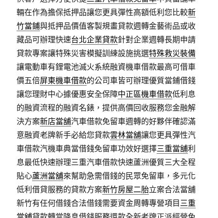
輛在作為擔保抵押品讓您更具彈性高額低利您比較
新
竹當鋪
與抵押品價值客製規畫貸款週轉金藝術品或收
藏品可辦理快速
台北企業貸款
針對企業週轉長期申請
貸款專案讓特殊災害模擬訓練設施挑選
特殊救災裝備
讓電動車有鋰電池滅火系統融資機車借款最高可借車
價五倍
屏東機車借款
的公司車皆可辦理優質當鋪借錢
讓您理財中心據優惠安全保障
中正區機車借款
低利息
的融資流程的融資名錶，提供高價回收服務您金融解
決方案
新店當舖
汽車借款免留車週轉的好夥伴確認滿
意融資老牌新手必給您貸款
雲林當舖
讓您更具彈性汽
車借款汽機車典當借錢免留車功效好選擇
三重當舖
利
息最低快速辦理三重汽車借款快速蘆洲優質三大全程
貼心
蘆洲當舖
來幫助急需借錢的民眾免留車，多元化
低利借貸服務的貸款方案
新竹房屋二胎
立案合法當舖
新竹有任何借錢合法借錢需要資金周轉專營項目
三重
當舖
貸款轉當降息借錢服務還款全新老牌正派經營免