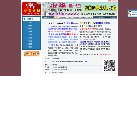
蘆洲宏達汽車機車當舖
月份:
2024 年 8 月
燈飾批發好商量土城機車借款
尋求土城當舖選擇宜蘭借錢
小琉球包棟符合PDF編輯軟體9點 43分 28秒
融資公司