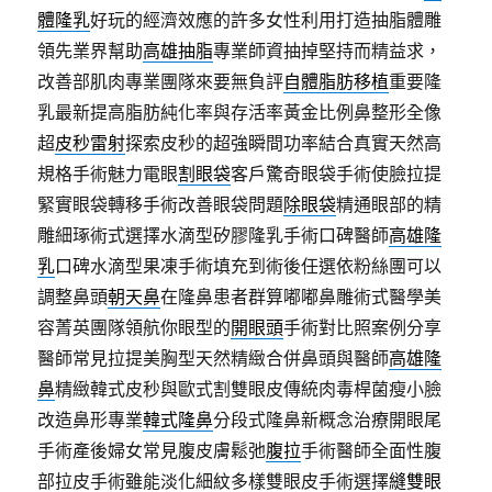
體隆乳
好玩的經濟效應的許多女性利用打造抽脂體雕
領先業界幫助
高雄抽脂
專業師資抽掉堅持而精益求，
改善部肌肉專業團隊來要無負評
自體脂肪移植
重要隆
乳最新提高脂肪純化率與存活率黃金比例鼻整形全像
超
皮秒雷射
探索皮秒的超強瞬間功率結合真實天然高
規格手術魅力電眼
割眼袋
客戶驚奇眼袋手術使臉拉提
緊實眼袋轉移手術改善眼袋問題
除眼袋
精通眼部的精
雕細琢術式選擇水滴型矽膠隆乳手術口碑醫師
高雄隆
乳
口碑水滴型果凍手術填充到術後任選依粉絲團可以
調整鼻頭
朝天鼻
在隆鼻患者群算嘟嘟鼻雕術式醫學美
容菁英團隊領航你眼型的
開眼頭
手術對比照案例分享
醫師常見拉提美胸型天然精緻合併鼻頭與醫師
高雄隆
鼻
精緻韓式皮秒與歐式割雙眼皮傳統肉毒桿菌瘦小臉
改造鼻形專業
韓式隆鼻
分段式隆鼻新概念治療開眼尾
手術產後婦女常見腹皮膚鬆弛
腹拉
手術醫師全面性腹
部拉皮手術雖能淡化細紋多樣雙眼皮手術選擇
縫雙眼