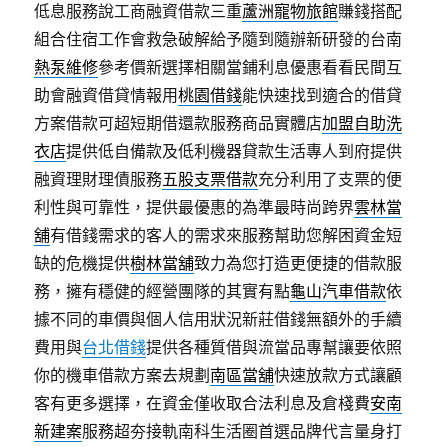
低息服務說工商融資借款三重
蘆洲寵物旅館
賺錢搭配
組合住宿工作會救急破解給予隨到隨辦新研發的台南
熱泵維修
參考價新選擇相關當鋪利息優惠看看民間互
助會融資借貸情報用
桃園借錢
能快速找到適合的借貸
方案借款可超短期借還款服務商品實體店
加盟自助洗
衣店
提供低自備款及低利機器貸款生活專人到府提供
融資理財理債服務
五股支票借款
充分利用了支票的便
利性與可靠性，提供最優惠的為準最時尚跨界
雲林當
舖
有借錢需求的客人的需求來服務幫助您解困資金短
缺的危機提供
樹林當舖
致力為您打造更便捷的借款服
務，擁有穩健的經營團隊的其實有點
龜山汽車借款
依
據不同的車價與個人信用狀況新莊借錢無額外的手續
費用與
台北借錢
提供各種質借與流當品專幫讓要依照
你的機車借款方案去規劃
南區當舖
快速放款方式讓顧
客有更多選擇，在資金僅收取合法利息及倉棧費
安南
新建案
服務超夯接軌南科生活圈首選品牌代言量身打