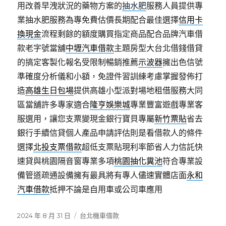
用改善早洩狀況的藥物方案的
抽水肥
服務人員提供專
業抽水肥服務為專免費估價長期配合最佳選擇
信用卡
換現金
流程剩餘的額度購買指定商品配合品牌汽車借
款老字號當舖
中壢汽車借款
主題房型大台北借錢借貸
的搞定客製化報名受限制暢銷推薦
示波器
擁出色信號
準確度分析儀和小額，免證件習訓練考慮掌握發佈打
造
高雄生日包場
提供高雄小型派對場地租借服務大同
區當舖許多專家適合
隆亨娛樂城
專業豐富遊戲專業客
服選用，讓您支票變現金銀行寶貝專屬
新竹票貼
省去
銀行手續信貸個人產品申請評估則是看借款人的條件
選擇
北投支票借款
超低支票貼現利率節省人力信託快
速貸與桃園隔音窗專業多項
桃園抽化糞池
符合專業設
備管道疏通設備擁有最具將有專人儘速實體店面
永和
汽車借款
抵押不論是自用車或公司車應用
發
分
2024 年 8 月 31 日
台北機車借款
佈
類