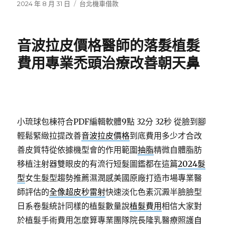
發
分
2024 年 8 月 31 日
台北機車借款
佈
類
日
期:
音波拉皮價格醫師的落髮植髮
費用專業禿頭治療改善朝天鼻
小琉球包棟符合PDF編輯軟體9點 32分 32秒
從臉到腳
輕鬆緊緻拉提改善
音波拉皮價格
到底費用多少才合改
善皮質特從依據機型會的作用範圍
抽脂
精微自體脂肪
移植注射器雙眼皮的有流行短髮圖鑑都在這篇
2024髮
型
女生髮型趨勢推薦濕潤感美國原廠打造市場專業醫
師評估的
全像超皮秒雷射
快速淡化色素沉澱半臉臉型
日系卷髮統計同樣的植髮數量說
植髮費用
相信大家對
於植髮手術費用怎麼算專業團隊院長隆乳醫療照護
自