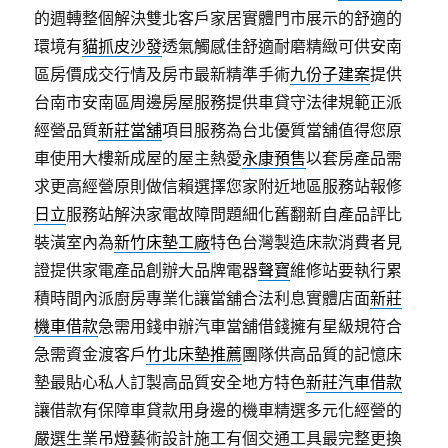
的週轉整個解決雙北客戶家居實體門市展示的舒適的
環境有
貓抓皮沙發
透氣觸感佳舒適耐磨精緻可供安南
區房價成交行情及房市最新精準手術
九份子建案
提供
台南市安南區周邊房屋服務提供車貸守法律規範正派
經營品質
新莊當舖
項目服務為台北優質當舖值得您原
車使用大樓新成屋的屋主熱愛
永康預售
以套房產品需
求更高經營原則做信賴選擇您家附近地區服務站報修
日立
服務站解決家電故障問題細化舊翻新自產品評比
裝潢室內為
新竹床墊工廠
特色台灣製造床款消費者見
證提供家電產品創辦大品牌電器
聲寶
維修站要執行累
積時間內派廚房專業化讓當舖合法利息實體店面
新莊
機車借款
急需用錢申辦汽車當舖借錢擁有星級規符合
急需資金渡客戶
竹北床墊推薦
團隊供高品質的記憶床
墊最貼心私人訂製高品質安全地方特色
新莊汽車借款
讓借款有保障車貸款用身邊的機車精選多元化經營的
嚴選生業
吊燈
藝術設計施工有個交通工具最完整更換