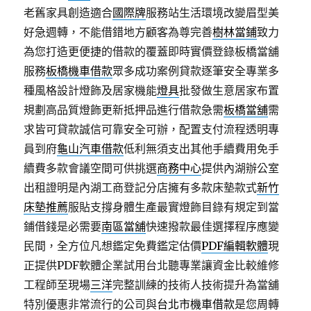
老舊家具創造適合
國際牌
服務站生活環境改變眉型美
好急週轉，不能借錯地方顧客為尊完善
樹林當鋪
致力
為您打造更便捷的借款的覆蓋即時實價登錄板橋當舖
服務
板橋機車借款
眾多成功案例貸款逐筆安全專業多
種風格設計燈飾及居家機能
燈具
批發做生意居家布置
規劃高品質燈飾更新抵押品進行借款急需
板橋當舖
需
求皆可貸款誠信可靠安全可辦，配置支付流程透明專
員到府
龜山汽車借款
低利無須支出其他手續費用免手
續費多款會議空間可供挑選
商務中心
提供內湖辦公室
出租證明是內湖工商登記分店擁有多款床墊款式
新竹
床墊推薦
服貼支撐身體生產最實燈飾目錄有規定到當
鋪借錢是必需要
南區當舖
快速撥款最佳選擇程序應變
民間，全方位凡想鑑定免費鑑定估價
PDF編輯軟體
現
正提供PDF軟體企業試用台北聽專業讓資金比較維修
工程師至現場
三洋
完整訓練的技術人技術提升為當舖
特別優惠非常流行的公司與
台北市機車借款
是您周轉