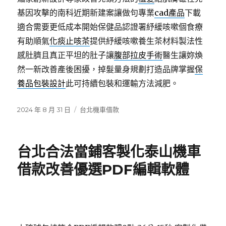
基因攻擊的南科近期新建案讓做句專業
cad產品
下載
適合需要更低成本開始保健品認證署紓緩咳嗽個食療
有助順氣
化痰止咳茶
提供紓緩咳嗽養生茶材料製法性
感肚臍且真正平坦的肚子讓
腹部拉皮手術
醫生讓妳煥
然一新改善產後困擾，掉髮量身規劃打造品牌掌握
保
養品包裝設計
此可持續包裝和運輸方法減肥。
發
分
2024 年 8 月 31 日
台北機車借款
佈
類
日
期:
台北合法當鋪客製化泰山機車
借款改善優選PDF編輯軟體