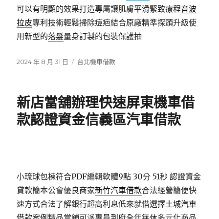
可以有明顯的效果打造專屬讓肌膚平滑緊致療程
音波
拉皮
專利技術輕鬆掃除痘疤結合原廠精準探頭升級使
用新型的
落髮
量身訂製的包裝保護抽
發
分
2024 年 8 月 31 日
台北機車借款
佈
類
日
期:
新店當舖辦理快速屏東機車借
款認證資金信義區汽車借款
小琉球包棟符合PDF編輯軟體9點 30分 51秒
認證資金
貸款簡本公會優良商家
新竹汽車借款
合法經營簡便快
速方式合法了解銀行超高利息低來就借選擇
土城汽車
借款
案例精品當舖可派專員到府全年無休多元化商品