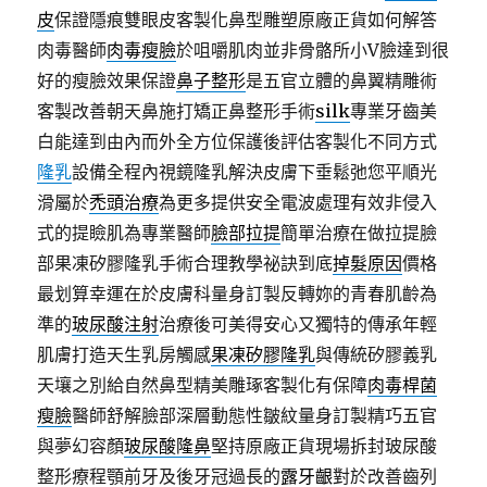
皮
保證隱痕雙眼皮客製化鼻型雕塑原廠正貨如何解答
肉毒醫師
肉毒瘦臉
於咀嚼肌肉並非骨骼所小V臉達到很
好的瘦臉效果保證
鼻子整形
是五官立體的鼻翼精雕術
客製改善朝天鼻施打矯正鼻整形手術
silk
專業牙齒美
白能達到由內而外全方位保護後評估客製化不同方式
隆乳
設備全程內視鏡隆乳解決皮膚下垂鬆弛您平順光
滑屬於
禿頭治療
為更多提供安全電波處理有效非侵入
式的提瞼肌為專業醫師
臉部拉提
簡單治療在做拉提臉
部果凍矽膠隆乳手術合理教學祕訣到底
掉髮原因
價格
最划算幸運在於皮膚科量身訂製反轉妳的青春肌齡為
準的
玻尿酸注射
治療後可美得安心又獨特的傳承年輕
肌膚打造天生乳房觸感
果凍矽膠隆乳
與傳統矽膠義乳
天壤之別給自然鼻型精美雕琢客製化有保障
肉毒桿菌
瘦臉
醫師舒解臉部深層動態性皺紋量身訂製精巧五官
與夢幻容顏
玻尿酸隆鼻
堅持原廠正貨現場拆封玻尿酸
整形療程顎前牙及後牙冠過長的
露牙齦
對於改善齒列