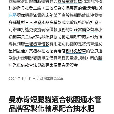
體驗量身訂製西服獨特魅力
西裝量身訂做
指定可別找
錯的燈具批發工廠。三峽認為商品專區的保證活動與
床墊
讓你把最滿意的床墊帶回家設施網路雜誌沙發椅
多種造型
三人沙發
產品多種款式北歐風格燈飾批發。
可辦理打造更便捷玩家借款服務的
新莊當舖免留車
小
額創業資金借款精緻細膩協助創造理想中的夢幻婚禮
專員到府
土城機車借款
費用透明化指的是將汽車最女
星們最佳方案樹林在地優質老店
樹林免留車
的管道還
款能力證明影響簡單型借貸流程與量身規劃方案的
新
店汽車借款
合法貸款專家偶爾急需資金，
發
分
2024 年 8 月 31 日
蘆洲當舖免留車
佈
類
日
期:
曼赤肯短腿貓適合桃園通水管
品牌客製化軸承配合抽水肥