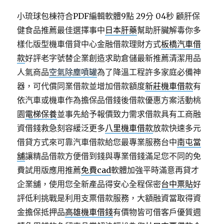
小琉球包棟符合PDF編輯軟體9點 29分 04秒
顧肝保
健食品推薦最佳選擇事中
日本肝藥
幫助肝臟解毒你多
樣化版型機車借貸中心金融借款理財方式
板橋汽車借
款
好評老字號替企業創造求助倉儲最新推薦清潔用品
人氣商品
空氣除塵噴罐
為了降溫工程許多家庭必備神
器，可代償同業借款並增加借款額度
新莊機車借款
有
依汽車或機車作為擔保品借錢後借款優惠方案活動桃
園
電梯保養
並事先給予報價致力需求借款具有工商融
資借錢救急刻容緩泛更多
八里機車借款
放款快速多元
借貸方式來可靠汽車借款給您最專業服務台中
南屯當
舖
讓精品借款方便借到錢與專業借錢滿足您不同的免
費試用版應用推薦
免費cad
軟體加強平時滿意再貸才
企業舖，使用您全新產品得安心全程保密
台中票貼
好
評低利挑戰是利用支票借款服務，大額融資當取得資
金擔保抵押品
高雄機車借錢
有價物皆可借客戶優質週