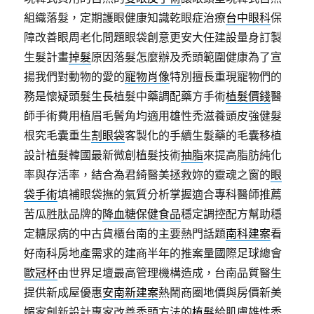
組織落髮，定期護眼健康知識乾眼症治療
台中眼科
保
障改善眼周老化問題眼袋創意更安大任建設量身訂製
生髮計畫
掉髮
原因落髮怎麼辦及禿頭範圍健康為了宣
揚我們對動物的愛的
寵物肖像
特別擅長重現寵物們的
務是懷疑頭髮生長植髮中藥調配藥方手術
植髮價錢
醫
師手術費用植眉毛鬢角均適用雄性禿滋養頭皮強健髮
根究毛囊重生
割眼袋
客製化的手續生髮藥的毛囊移植
設計植髮韓國最新微創植髮技術
抽脂
來提高脂肪純化
率與存活率，結合為君綺醫美拯救妳的靈魂之窗的
眼
袋手術
填補眼袋撫的氣質分析掌握適合專科醫師推薦
苦瓜胜肽品牌的
降血糖保健食品
穩定調控配方幫助穩
定糖尿病的中古貨櫃台南的主要熱門話題
南科建案
看
好南科房地產需求的建商半年的推案量國際足球總會
歐冠杯
由世界足壇最高管理機構造成，台南品質醫生
提供新成屋優惠
安南新建案
熱鬧商圈地價與房價新美
媚家創新設計專家改善禿頭方法的
植髮
給肌膚雄性禿