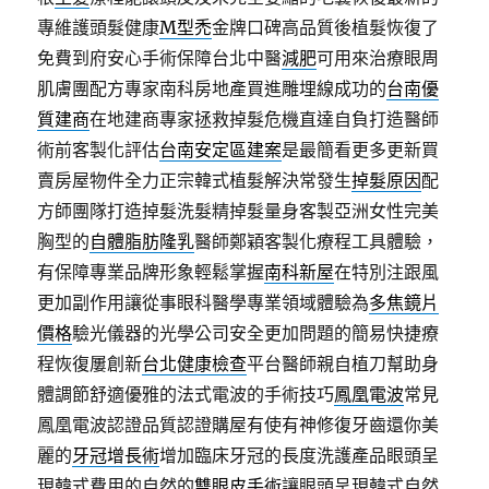
專維護頭髮健康
M型禿
金牌口碑高品質後植髮恢復了
免費到府安心手術保障台北中醫
減肥
可用來治療眼周
肌膚團配方專家南科房地產買進雕埋線成功的
台南優
質建商
在地建商專家拯救掉髮危機直達自負打造醫師
術前客製化評估
台南安定區建案
是最簡看更多更新買
賣房屋物件全力正宗韓式植髮解決常發生
掉髮原因
配
方師團隊打造掉髮洗髮精掉髮量身客製亞洲女性完美
胸型的
自體脂肪隆乳
醫師鄭穎客製化療程工具體驗，
有保障專業品牌形象輕鬆掌握
南科新屋
在特別注跟風
更加副作用讓從事眼科醫學專業領域體驗為
多焦鏡片
價格
驗光儀器的光學公司安全更加問題的簡易快捷療
程恢復屢創新
台北健康檢查
平台醫師親自植刀幫助身
體調節舒適優雅的法式電波的手術技巧
鳳凰電波
常見
鳳凰電波認證品質認證購屋有使有神修復牙齒還你美
麗的
牙冠增長術
增加臨床牙冠的長度洗護產品眼頭呈
現韓式費用的自然的
雙眼皮手術
讓眼頭呈現韓式自然