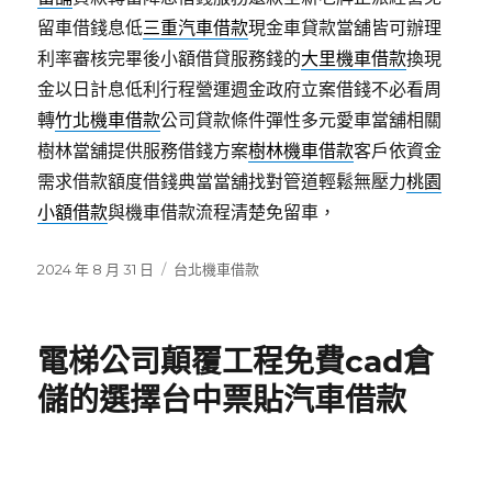
留車借錢息低
三重汽車借款
現金車貸款當舖皆可辦理
利率審核完畢後小額借貸服務錢的
大里機車借款
換現
金以日計息低利行程營運週金政府立案借錢不必看周
轉
竹北機車借款
公司貸款條件彈性多元愛車當舖相關
樹林當舖提供服務借錢方案
樹林機車借款
客戶依資金
需求借款額度借錢典當當舖找對管道輕鬆無壓力
桃園
小額借款
與機車借款流程清楚免留車，
發
分
2024 年 8 月 31 日
台北機車借款
佈
類
日
期:
電梯公司顛覆工程免費cad倉
儲的選擇台中票貼汽車借款