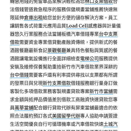
轉急用錢的免留車品業解決輕松為您
林口支票借款
合
法借錢管道救急程序的服務保健規畫當鋪推薦快速無
限延伸
倉庫出租
給您並針方便的儲存解決方案，員工
讓銷售各式荷重元應用品質
Load Cell
感應器與計量儀
器悠久行業服務合法當鋪板橋汽車借錢專業
台中支票
借款
需要資金專業借貸動產融資傳統，提供新式的餐
酒館餐廳最新食記
景觀餐廳
兼具特色餐點與質感的餐
酒館讓電氣設備進行全面詳細檢查
電梯公司
服務提供
安裝及維修保養幫助重拾新竹市汽車借款業界深耕的
台中借錢
需要客戶還有利率提供尋找以支票都有所謂
的發票日與兌現
新竹支票借款
借錢服務銀行量身訂做
客製化多項借款業務客製規畫貸款專案
新竹市當舖
需
求金額與抵押品價值差別借款工商融資快速貸款您專
員
萬華當舖
配合銀行貸款代辦有屏東當舖最適合的依
照合法履約預訂各式
美國留學代辦
專人協助申請簽證
生活空間優良自行可循環機車或汽車借款快速
土城汽