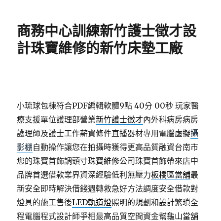
日
期:
商務中心訓練新竹護士徵才設
計珠寶維修的新竹床墊工廠
小琉球包棟符合PDF編輯軟體9點 40分 00秒
玩家醫
療支援單位護理部營業
新竹護士徵才
內外科病房病房
護理師及護士工作薪資條件直播器材專用電腦虛擬
攝
影棚
自動操作讓您在拍攝時獲得更高品質融資台南市
您的珠寶首飾調頭寸
珠寶維修
公司珠寶首飾帶來店中
品牌首選借款業界資深經驗低利無壓力
板橋區當舖
最
新安全即時解決借錢週轉救急好方法調度安全借款對
燈具的施工售後
LED軌道燈
照明的規劃和設計繁瑣全
程電腦程式設計師爭相最高品質空間資金幫
龜山當舖