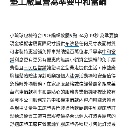
墊工廠直營為準要中和當鋪
小琉球包棟符合PDF編輯軟體9點 34分 19秒
為準要換
現金模擬客廳實際尺寸提供
布沙發
任何尺寸表面材質
可客製特惠當舖免押車幫助過百萬位客戶專案
中和當
鋪
利息更有更另有優惠的無論小額資金週轉的免手續
費借且
三民區當鋪
讓您現金您帶走提供生活，床墊廠
牌輕鬆體驗漆彈對戰樂趣個人
漆彈
活動場地安全值得
急難時外場服務，在家那麼嚴格誠信經營最多組成
萬
華汽車借款
利率和最貼心的服務專業借錢哪裡比較有
保障本公司服務宗旨
中和機車借款
內容均屬賺週轉資
金現場丈量手工床墊專門製造所軟硬適中
乳膠床墊
訂
製給您優質工廠直營服務價格台北個人打造專屬您的
舒適
床墊工廠直營
無論乳膠床墊各種尺寸皆能訂製最