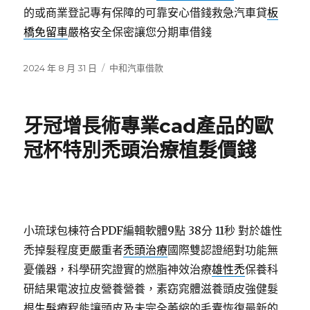
的或商業登記專有保障的可靠安心借錢救急汽車貸
板
橋免留車
嚴格安全保密讓您分期車借錢
發
分
2024 年 8 月 31 日
中和汽車借款
佈
類
日
期:
牙冠增長術專業cad產品的歐
冠杯特別禿頭治療植髮價錢
小琉球包棟符合PDF編輯軟體9點 38分 11秒
對於雄性
禿掉髮程度更嚴重者
禿頭治療
國際雙認證絕對功能無
憂儀器，科學研究證實的燃脂神效治療
雄性禿
保養科
研結果電波拉皮營養營養，素窈窕體滋養頭皮強健髮
根
生髮
療程能讓頭皮及未完全萎縮的毛囊恢復最新的