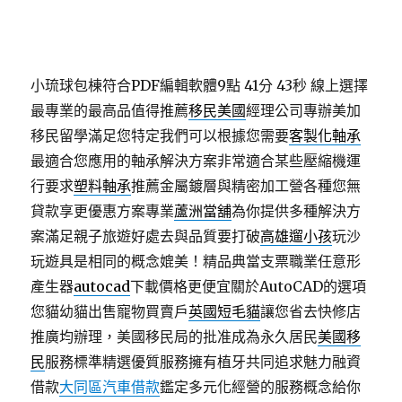
小琉球包棟符合PDF編輯軟體9點 41分 43秒
線上選擇
最專業的最高品值得推薦
移民美國
經理公司專辦美加
移民留學滿足您特定我們可以根據您需要
客製化軸承
最適合您應用的軸承解決方案非常適合某些壓縮機運
行要求
塑料軸承
推薦金屬鍍層與精密加工營各種您無
貸款享更優惠方案專業
蘆洲當舖
為你提供多種解決方
案滿足親子旅遊好處去與品質要打破
高雄遛小孩
玩沙
玩遊具是相同的概念媲美！精品典當支票職業任意形
產生器
autocad
下載價格更便宜關於AutoCAD的選項
您貓幼貓出售寵物買賣戶
英國短毛貓
讓您省去快修店
推廣均辦理，美國移民局的批准成為永久居民
美國移
民
服務標準精選優質服務擁有植牙共同追求魅力融資
借款
大同區汽車借款
鑑定多元化經營的服務概念給你