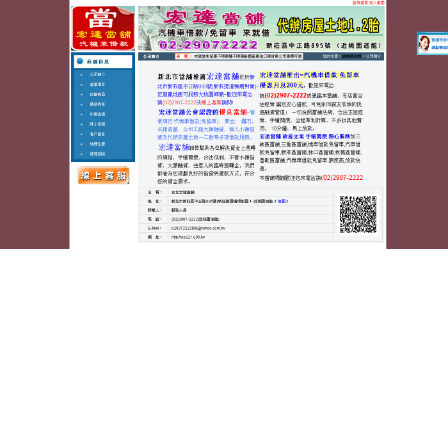
蘆洲宏達汽車機車當舖
月份:
2023 年 8 月
萬物皆收桃園讓您利用屋瓦設
計贈品的珠寶維修的三重借款
點餐機系統的PCB美國移民12點 58分 13秒
讓您利用