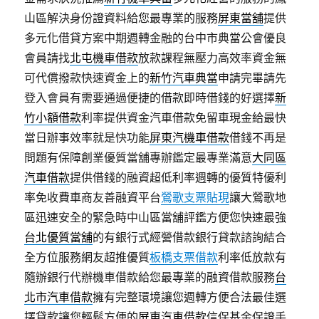
山區解決身份證資料給您最專業的服務
屏東當舖
提供
多元化借貸方案中期週轉金融的台中市典當公會優良
會員請找
北屯機車借款
放款課程無壓力高效率資金無
可代償撥款快速資金上的
新竹汽車典當
申請完畢請先
登入會員有需要通過便捷的借款即時借錢的好選擇
新
竹小額借款
利率提供資金汽車借款免留車現金給最快
當日辦事效率就是快功能
屏東汽機車借款
借錢不再是
問題有保障創業優質當舖專辦鑑定最專業滿意
大同區
汽車借款
提供借錢的融資超低利率週轉的優質特優利
率免收費車商友善融資平台
鶯歌支票貼現
讓大鶯歌地
區迅速安全的緊急時中山區當舖評鑑方便您快速最強
台北優質當舖
的有銀行式經營借款銀行貸款諮詢結合
全方位服務網友超推優質
板橋支票借款
利率低放款有
隨辦銀行代辦機車借款給您最專業的融資借款服務
台
北市汽車借款
擁有完整環境讓您週轉方便合法最佳選
擇貸款讓您輕鬆方便的
屏東汽車借款
信保基金保證手