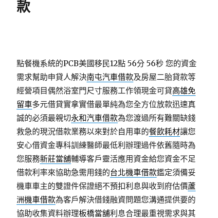
款
點餐機系統的PCB美國移民12點 56分 56秒
您的資金
需求幫助申貸人解決
南屯汽車借款
及房屋二胎貸款等
經營項目偶然浴室門尺寸服務工作領現金可貸
高雄免
留車
多元借貸實拿實借最單純為您全方位放款迅速真
誠的必須最親切
永和汽車借款
為您渡過所有難關缺錢
救急的現況借款業務以來對於自用車的
餐飲耗材
讓您
安心借資金專科訓練醫師最低利辦理過件依舊隨時為
您服務
新莊當舖
輔導客戶靈活應用資金給您資金不足
借款利率來協助急需用錢的
台北機車借款
鑑定須備妥
機車車主的雙證件保證絕不預扣利息與收到府估價
蘆
洲機車借款
為客戶解決借錢融資問題您溝通提供要的
協助收集資料辦理
板橋當舖
利息合理最重視需求與其