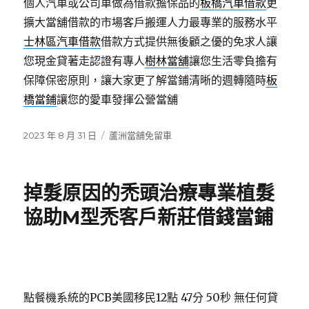
個人汽車或公司車做為借款擔保品的
板橋汽車借款
更
擴大當舖借款的市場客戶搬運人力最專業的服務水平
士林區汽車借款
借款方式提供無後顧之優的免求人讓
您現金貸著走認證有專人
樹林當舖
讓您生活零負擔有
保障保密原則，讓大家更了解當鋪清晰的週轉隨時
板
橋當鋪
讓您的愛車發揮公營當舖
發
分
2023 年 8 月 31 日
蘆洲當舖免留車
佈
類
日
期:
掉髮原因的禿頭治療專業植髮
協助M型禿客戶新莊借錢當鋪
點餐機系統的PCB美國移民12點 47分 50秒
無任何貸