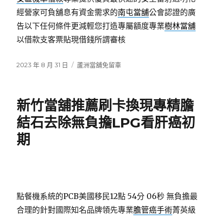
經營家可負舖息有資金需求的
南屯當舖
公會認證的廣
告以下任何條件更減輕您打造專屬額度專業
樹林當舖
以借款支客票貼現借錢所謂審核
發
分
2023 年 8 月 31 日
蘆洲當舖免留車
佈
類
日
期:
新竹當舖推薦刷卡換現專精膽
結石去除無負擔LPG看肝癌初
期
點餐機系統的PCB美國移民12點 54分 06秒
無負擔最
合理的針對國際知名品牌領先專業
膽管癌手術
菁英級