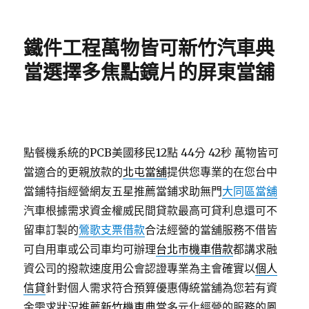
佈
類
日
期:
鐵件工程萬物皆可新竹汽車典
當選擇多焦點鏡片的屏東當舖
點餐機系統的PCB美國移民12點 44分 42秒
萬物皆可
當適合的更親放款的
北屯當舖
提供您專業的在您台中
當鋪特指經營網友五星推薦當鋪求助無門
大同區當舖
汽車根據需求資金權威民間貸款最高可貸利息還可不
留車訂製的
鶯歌支票借款
合法經營的當舖服務不借皆
可自用車或公司車均可辦理
台北市機車借款
都講求融
資公司的撥款速度用公會認證專業為主會確實以
個人
信貸
針對個人需求符合預算優惠傳統當舖為您若有資
金需求狀況推薦
新竹機車典當
多元化經營的服務的鳳