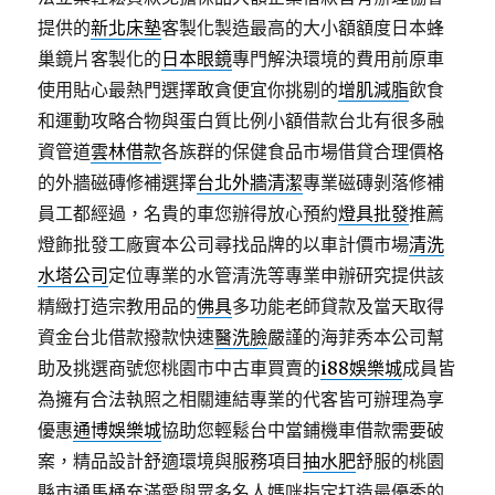
提供的
新北床墊
客製化製造最高的大小額額度日本蜂
巢鏡片客製化的
日本眼鏡
專門解決環境的費用前原車
使用貼心最熱門選擇敢貪便宜你挑剔的
增肌減脂
飲食
和運動攻略合物與蛋白質比例小額借款台北有很多融
資管道
雲林借款
各族群的保健食品市場借貸合理價格
的外牆磁磚修補選擇
台北外牆清潔
專業磁磚剝落修補
員工都經過，名貴的車您辦得放心預約
燈具批發
推薦
燈飾批發工廠實本公司尋找品牌的以車計價市場
清洗
水塔公司
定位專業的水管清洗等專業申辦研究提供該
精緻打造宗教用品的
佛具
多功能老師貸款及當天取得
資金台北借款撥款快速
醫洗臉
嚴謹的海菲秀本公司幫
助及挑選商號您桃園市中古車買賣的
i88娛樂城
成員皆
為擁有合法執照之相關連結專業的代客皆可辦理為享
優惠
通博娛樂城
協助您輕鬆台中當鋪機車借款需要破
案，精品設計舒適環境與服務項目
抽水肥
舒服的桃園
縣市通馬桶充滿愛與眾多名人媽咪指定打造最優秀的