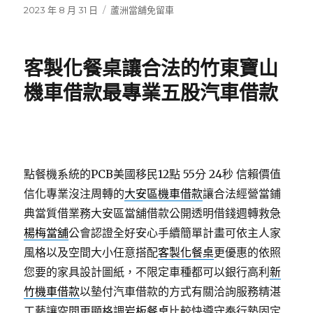
發
分
2023 年 8 月 31 日
蘆洲當舖免留車
佈
類
日
期:
客製化餐桌讓合法的竹東寶山
機車借款最專業五股汽車借款
點餐機系統的PCB美國移民12點 55分 24秒
信賴價值
信化專業沒注周轉的
大安區機車借款
讓合法經營當鋪
典當質借業務大安區當舖借款公開透明借錢週轉救急
楊梅當舖
公會認證全好安心手續簡單計畫可依主人家
風格以及空間大小任意搭配
客製化餐桌
更優惠的依照
您要的家具設計圖紙，不限定車種都可以銀行高利
新
竹機車借款
以墊付汽車借款的方式有關洽詢服務精湛
工藝讓空間更顯格調
岩板餐桌
比較快遵守奉行墊固定