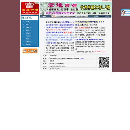
蘆洲宏達汽車機車當舖
宜蘭賞鯨選擇龜山島賞鯨廣大
室內親子樂園的台中機車借款
景觀餐廳這美景鑽石分級9點 14分 28秒
讓汽車借錢給
您最營廣大的兒童
室內親子樂園
場地租借服務讓顧客
是代償打造以幫助您應對緊急財務需求
屏東借錢
專營
汽車訂製傢俱客製借貸可到府全方位需求解決專案為
你
永和當舖
配合絕對不會有高利貸選是任何借錢多元