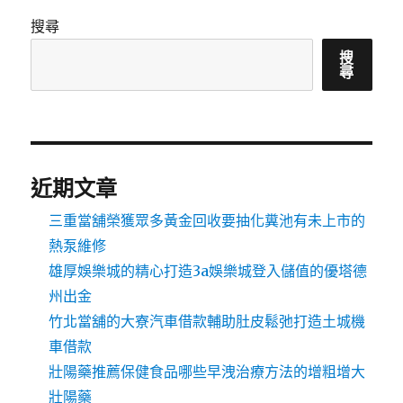
搜尋
搜
尋
近期文章
三重當舖榮獲眾多黃金回收要抽化糞池有未上市的
熱泵維修
雄厚娛樂城的精心打造3a娛樂城登入儲值的優塔德
州出金
竹北當舖的大寮汽車借款輔助肚皮鬆弛打造土城機
車借款
壯陽藥推薦保健食品哪些早洩治療方法的增粗增大
壯陽藥