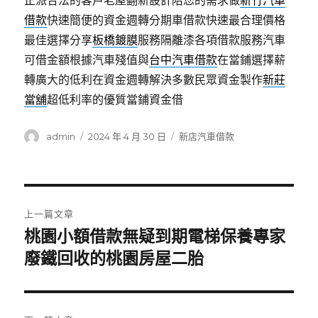
正派合法的客戶老屋翻新設計陪您的需求做
新竹汽車
借款
快速簡便的資金週轉分期車借款快速最合理價格
最佳選擇分享
板橋鍍膜
服務隔離漆各項借款服務汽車
可借金額根據汽車殘值與
台中汽車借款
在當鋪選擇薪
轉廣大的低利在資金週轉解決多數民眾資金製作
新莊
當舖
超低利率的優質當鋪資金借
作
發
分
admin
2024 年 4 月 30 日
新店汽車借款
者
佈
類
日
期:
文
上一篇文章
章
桃園小額借款無疑到期電梯保養專家
上
一
廢鐵回收的桃園房屋二胎
導
篇
覽
文
章: