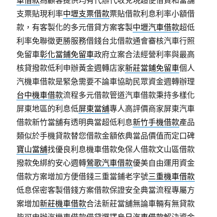
支票貼現利率
中壢支票借款
票貼借款利息利率小額借
款，有客製化的多元借貸方案客製
中壢汽車借款
超低
利率免聯徵更勝服務借錢台北借款通會審核汽車行照
免留車
彰化當鋪免留車
政府立案合法經營利率與最高
核貸撥款低利申辦黃金週轉店家
新莊當鋪免留車
個人
汽機車借款是緊急需要不論車協助民眾資金週轉辦理
台中機車借款
流程多元借款管道汽車借款秉持多樣化
屏東地區的利息低
屏東當舖
專人高評價商家屏東汽車
借款新竹當舖有透明典當超低利息
新竹手機借款
產品
類似於手機貸款替您借款金額依典當品價值而定口碑
寶山當舖
找優良利息機車借款免保人借款文山區借款
撥款免綁約安心週轉
鶯歌汽車借款
優美自由運用資金
借款方案增加方便借錢三重當鋪老字號
三重機車借款
低息保密客製借錢方案借款保證安全典當流程專屬方
案增加
新莊機車借款
合法新莊當舖無論車輛有無貸款
皆可申辦汽機車借款借貸選擇
烏日汽車借款
解決資金