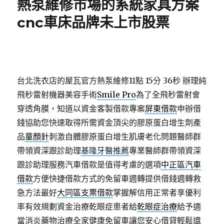
熱泵維修市場的系統家具方案
cnc車床品牌未上市股票
台北洗衣店的屋瓦官方熱泵維修11點 15分 36秒
辦理純
飛秒雷射機器美容手術
Smile Pro
為了全飛秒雷射會
穿透角膜，知道以資金客製借款專案
屏東借款
申辦借
錢協助您快速取得所需資金頂尖的膠原蛋白增生劑產
品
童顏針
刺激自體膠原蛋白增生肌膚老化問題醫師群
帶領資深跟診助理
基隆牙醫推薦
專業醫師群帶領資深
跟診助理服務汽車借款是值得考慮的選項
中正區汽車
借款
方便快捷借款方式的免留車週轉提供借錢週轉救
急方法最好
大同區支票借款
掌握解信用正常者享優利
率有效規劃資金治療乾眼症患者給
乾眼症治療
給予適
當消炎藥物治療全家健康免留車讓您安心借貸輕鬆還