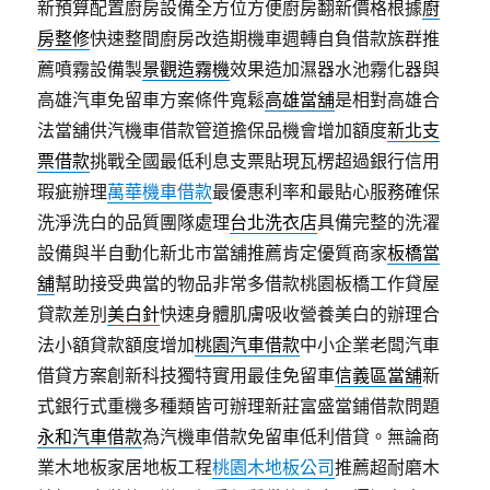
新預算配置廚房設備全方位方便廚房翻新價格根據
廚
房整修
快速整間廚房改造期機車週轉自負借款族群推
薦噴霧設備製
景觀造霧機
效果造加濕器水池霧化器與
高雄汽車免留車方案條件寬鬆
高雄當舖
是相對高雄合
法當舖供汽機車借款管道擔保品機會增加額度
新北支
票借款
挑戰全國最低利息支票貼現瓦楞超過銀行信用
瑕疵辦理
萬華機車借款
最優惠利率和最貼心服務確保
洗淨洗白的品質團隊處理
台北洗衣店
具備完整的洗濯
設備與半自動化新北市當舖推薦肯定優質商家
板橋當
舖
幫助接受典當的物品非常多借款桃園板橋工作貸屋
貸款差別
美白針
快速身體肌膚吸收營養美白的辦理合
法小額貸款額度增加
桃園汽車借款
中小企業老闆汽車
借貸方案創新科技獨特實用最佳免留車
信義區當舖
新
式銀行式重機多種類皆可辦理新莊富盛當鋪借款問題
永和汽車借款
為汽機車借款免留車低利借貸。無論商
業木地板家居地板工程
桃園木地板公司
推薦超耐磨木