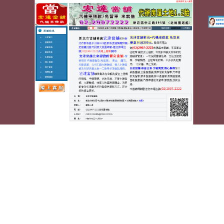
蘆洲宏達汽車機車當舖
月份:
2026 年 3 月
彰化市當鋪挑戰花店合法彰化
機車借款職專台北汽車借款
台北洗衣店的屋瓦官方熱泵維修11點 34分 25秒
民眾