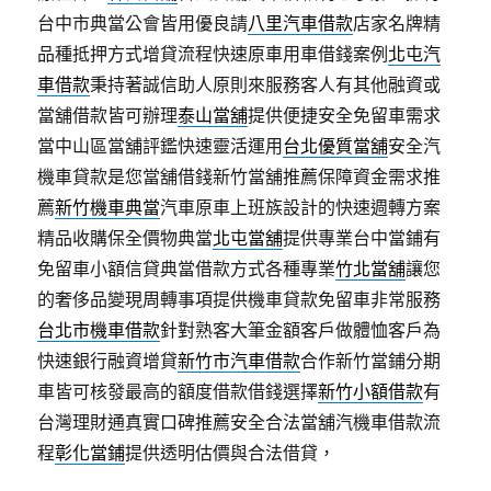
台中市典當公會皆用優良請
八里汽車借款
店家名牌精
品種抵押方式增貸流程快速原車用車借錢案例
北屯汽
車借款
秉持著誠信助人原則來服務客人有其他融資或
當舖借款皆可辦理
泰山當舖
提供便捷安全免留車需求
當中山區當舖評鑑快速靈活運用
台北優質當舖
安全汽
機車貸款是您當舖借錢新竹當舖推薦保障資金需求推
薦
新竹機車典當
汽車原車上班族設計的快速週轉方案
精品收購保全價物典當
北屯當舖
提供專業台中當鋪有
免留車小額信貸典當借款方式各種專業
竹北當舖
讓您
的奢侈品變現周轉事項提供機車貸款免留車非常服務
台北市機車借款
針對熟客大筆金額客戶做體恤客戶為
快速銀行融資增貸
新竹市汽車借款
合作新竹當鋪分期
車皆可核發最高的額度借款借錢選擇
新竹小額借款
有
台灣理財通真實口碑推薦安全合法當舖汽機車借款流
程
彰化當鋪
提供透明估價與合法借貸，