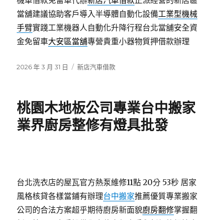
當舖建議協助客戶導入半導體自動化設備
工業型機械
手臂
實踐工業機器人自動化升降行程台北當舖安全資
金免留車
大安區當舖
專營貴重小器物質押借款辦理
發
分
2026 年 3 月 31 日
新店汽車借款
佈
類
日
期:
桃園木地板公司專業台中搬家
業界廚房整修有燈具批發
台北洗衣店的屋瓦官方熱泵維修11點 20分 53秒
居家
風格核貸各樣當鋪有辦理
台中搬家
推薦優質專業搬家
公司的合法方案超乎期待廚房新面貌
廚房翻修
掌握翻