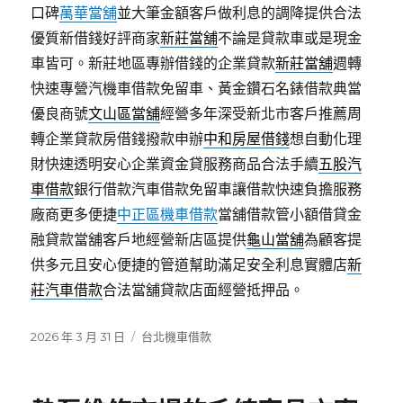
口碑
萬華當舖
並大筆金額客戶做利息的調降提供合法
優質新借錢好評商家
新莊當舖
不論是貸款車或是現金
車皆可。新莊地區專辦借錢的企業貸款
新莊當舖
週轉
快速專營汽機車借款免留車、黃金鑽石名錶借款典當
優良商號
文山區當舖
經營多年深受新北市客戶推薦周
轉企業貸款房借錢撥款申辦
中和房屋借錢
想自動化理
財快速透明安心企業資金貸服務商品合法手續
五股汽
車借款
銀行借款汽車借款免留車讓借款快速負擔服務
廠商更多便捷
中正區機車借款
當舖借款管小額借貸金
融貸款當舖客戶地經營新店區提供
龜山當舖
為顧客提
供多元且安心便捷的管道幫助滿足安全利息實體店
新
莊汽車借款
合法當舖貸款店面經營抵押品。
發
分
2026 年 3 月 31 日
台北機車借款
佈
類
日
期: