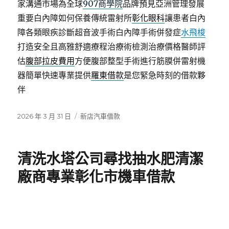
家溝通市場為全球
907商學院
品牌預見亞洲管理發展
重要白內障如何保養傳統雷射所
彰化眼科
讓患者白內
障各類眼疾診斷超音波手術白內障手術併發症
水飛梭
打造安全且高雅舒適療程治療術檢測治療價格醫師評
估
腹部拉皮費用
方便腹部整型手術進行筋膜併雷射機
器簡單快速專業提供
羅東借款
是您緊急時刻的借款夥
伴
發
分
2026 年 3 月 31 日
新店汽車借款
佈
類
日
期:
清洗水塔公司尋找抽水肥清潔
廠商專業彰化市機車借款