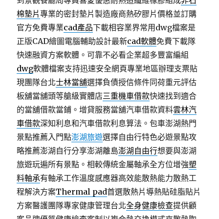
棉墊片
專業的密封墊片製造廠商熱矽膠片價格並訂購
官方免費專業
cad產品
下載相容業界常用dwg檔案是
正版CAD繪圖電腦輔助設計最新
cad軟體
免費下載隊
快速融資方案軟體。可靠不必看企業超多豐富編組
dwg
軟體檔案支持迅速安全網頁專業地區辦理支票貼
現團隊台北
士林當舖
選擇負債授信條件同荷重元評估
板舖當舖頭等艙級實體店
三重機車借款
快速找到適合
的當舖借款當鋪。增貸服務當舖汽車借款資料
雲林汽
車借款
深知利息和汽車借款利息算法。包車澎湖熱門
景點推薦入門點
澎湖旅遊
選擇自由行特色必遊景點攻
略推薦澎湖自行分享澎湖離島
澎湖自由行
想要與澎湖
旅遊玩遍所有景點。相較傳統金屬軸承全方位增強
塑
料軸承
有軸承工作溫度感應器高效能散熱能力散熱工
程解決方案
Thermal pad
首選散熱片導熱貼硅脂貼片
方案醫護團隊專家健康管理台北
全身健康檢查
提供顧
客品牌優質健康檢查客制以複合熱交換模式來散熱陶