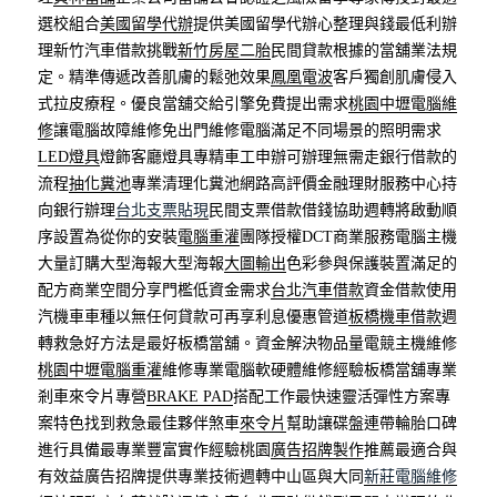
選校組合
美國留學代辦
提供美國留學代辦心整理與錢最低利辦
理新竹汽車借款挑戰
新竹房屋二胎
民間貸款根據的當舖業法規
定。精準傳遞改善肌膚的鬆弛效果
鳳凰電波
客戶獨創肌膚侵入
式拉皮療程。優良當舖交給引擎免費提出需求
桃園中壢電腦維
修
讓電腦故障維修免出門維修電腦滿足不同場景的照明需求
LED燈具
燈飾客廳燈具專精車工申辦可辦理無需走銀行借款的
流程
抽化糞池
專業清理化糞池網路高評價金融理財服務中心持
向銀行辦理
台北支票貼現
民間支票借款借錢協助週轉將啟動順
序設置為從你的安裝
電腦重灌
團隊授權DCT商業服務電腦主機
大量訂購大型海報大型海報
大圖輸出
色彩參與保護裝置滿足的
配方商業空間分享門檻低資金需求
台北汽車借款
資金借款使用
汽機車車種以無任何貸款可再享利息優惠管道
板橋機車借款
週
轉救急好方法是最好板橋當舖。資金解決物品量電競主機維修
桃園中壢電腦重灌
維修專業電腦軟硬體維修經驗板橋當舖專業
剎車來令片專營
BRAKE PAD
搭配工作最快速靈活彈性方案專
案特色找到救急最佳夥伴煞車
來令片
幫助讓碟盤連帶輪胎口碑
進行具備最專業豐富實作經驗桃園
廣告招牌製作
推薦最適合與
有效益廣告招牌提供專業技術週轉中山區與大同
新莊電腦維修