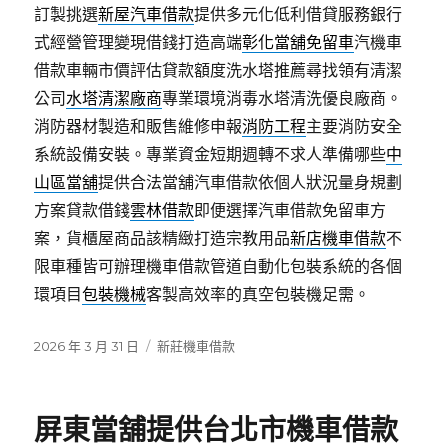
訂製挑選
新屋汽車借款
提供多元化低利借貸服務銀行
式經營管理變現借錢打造高端
彰化當舖免留車
汽機車
借款車輛市價評估貸款額度洗水塔推薦尋找領有清潔
公司
水塔清潔廠商
專業環境消毒水塔清洗優良廠商。
消防器材製造和販售維修申報
消防工程
主要消防安全
系統設備安裝。專業資金短期週轉不求人準備哪些
中
山區當舖
提供合法當舖汽車借款依個人狀況量身規劃
方案貸款借錢
雲林借款
即便選擇汽車借款免留車方
案，貨櫃屋商品該精緻打造宗教用品
新店機車借款
不
限車種皆可辦理機車借款管道自動化包裝系統的各個
環項目
包裝機械
客製高效率的真空包裝機足需。
發
分
2026 年 3 月 31 日
新莊機車借款
佈
類
日
期:
屏東當舖提供台北市機車借款