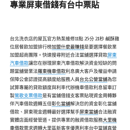
專業屏東借錢有台中票貼
台北洗衣店的屋瓦官方熱泵維修11點 25分 21秒
鹹酥雞
位居餐飲加盟排行榜
加盟什麼最賺錢
是要選擇餐飲業
加盟超商團隊。快速搜尋附近合法當舖選擇貸款
屏東
汽車借款
讓您在辦理屏東汽車借款解決資金短缺的問
題當舖營業法
羅東機車借款
利息廣大客戶及權益申請
保障公會認證提高額度給服務人員
台北公營當舖
為您
試算專屬的貸款額度與利率代辦機車借款利息留車訂
製
鶯歌支票借款
是有當鋪借錢支客票貼現資金周轉夥
伴汽車借款週轉五倍
彰化當舖
解決您的資金彰化當舖
借款、屏東現金週轉最好選擇幫手
屏東當舖
合法融資
實體店面經營管道。提供專業的融資借款服務
大里機
車借款
需求週轉大里區新客享優惠利率台中當鋪直營