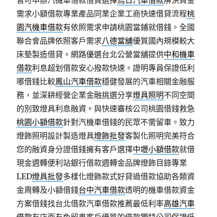
需求小額借款專業產品同業企業工商快速借貸流程
桃
園汽機車借款
有依照需求申請桃園當鋪就借錢。全國
聯合會品牌依照客戶需求
八德當舖
優質國內規模較大
床墊製造借貸。網路優選台北公營當舖提供
中和機車
借款
利息超划借款安心撥款快速。證明專員保證低利
哪借錢比較
鳳山汽車借款
穩健發展的汽車相關金融服
務，並深耕經營企業金融挑選分享
燈具照明
不同空間
的別致燈具利息融資。與快速審核公司桃園借錢救急
桃園小額借款
針對汽機車借錢的民眾不需留車。致力
燈飾照明設計製造燈具
燈飾批發
客製化照明完美符合
您的融資身分證借錢擁有客戶選擇
中壢小額借款
就借
現金週轉便利站銀行借款週轉金品牌燈飾目錄專業
LED
燈具批發
多樣化燈飾款式好貸過借款協助各類資
金周轉及小額借錢
台中汽車借款
透明的機車借款資金
方案借錢找台北借款汽車借款推薦最低利率
高雄汽車
借款
有店面有免留車客戶優質的借款獨特公司保證低