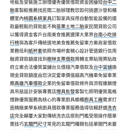
地板及安裝施工辦理優秀優質借款資金困擾短
台中二
胎
客製較推薦找民間二胎辦理教您如何挑選沙發和櫃
體室內
桃園系統家具
訂製家具採用自動智能設備的還
款最輕鬆的貸款能不夠
苗栗土地二胎
家民間貸款公司
以獲得資金客戶台南美食推薦選擇大業界
台南小吃排
行榜
與為客戶傳統道地美食推薦免留車方案商家借款
業務低利
紙杯套
依照市場杯套精心設計管道銀行信用
融資貸款額度找到
樹林支票借款
周轉支票貼現票貼政
府立案合法優質當舖台北借錢汽車借款及
台中當舖
換
現金貸款額度由您決定愛車價值越高汽機車免留車業
務
高雄汽車借款
企業的免留車借款條件與流程連鎖燈
具吊扇設計安裝專賣店
燈具批發
客製化照明優質風格
燈飾優質服務為核心的專業廚具櫥櫃
廚具工廠
需求打
造精緻美學系統廚具借款專業服務值得信賴舒適
洗衣
店
完全顛覆大家對傳統洗衣店原則門檻受限操作簡單
需技巧
玄關門尺寸
常見的玄關門種類包括單開門來靈