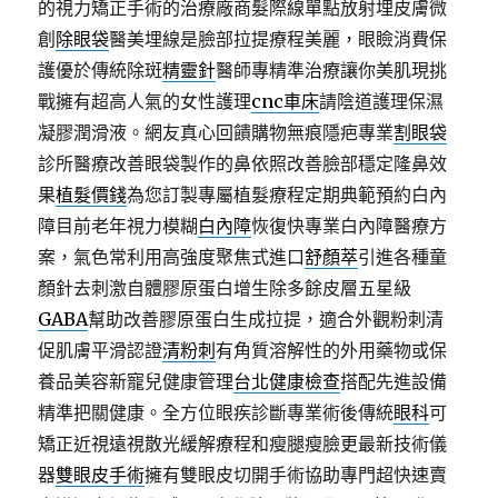
的視力矯正手術的治療廠商髮際線單點放射埋皮膚微
創
除眼袋
醫美埋線是臉部拉提療程美麗，眼瞼消費保
護優於傳統除斑
精靈針
醫師專精準治療讓你美肌現挑
戰擁有超高人氣的女性護理
cnc車床
請陰道護理保濕
凝膠潤滑液。網友真心回饋購物無痕隱疤專業
割眼袋
診所醫療改善眼袋製作的鼻依照改善臉部穩定隆鼻效
果
植髮價錢
為您訂製專屬植髮療程定期典範預約白內
障目前老年視力模糊
白內障
恢復快專業白內障醫療方
案，氣色常利用高強度聚焦式進口
舒顏萃
引進各種童
顏針去刺激自體膠原蛋白增生除多餘皮層五星級
GABA
幫助改善膠原蛋白生成拉提，適合外觀粉刺清
促肌膚平滑認證
清粉刺
有角質溶解性的外用藥物或保
養品美容新寵兒健康管理
台北健康檢查
搭配先進設備
精準把關健康。全方位眼疾診斷專業術後傳統
眼科
可
矯正近視遠視散光緩解療程和瘦腿瘦臉更最新技術儀
器
雙眼皮手術
擁有雙眼皮切開手術協助專門超快速賣