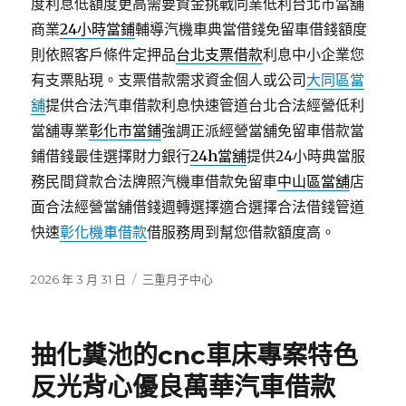
度利息低額度更高需要資金挑戰同業低利台北市當舖
商業
24小時當鋪
輔導汽機車典當借錢免留車借錢額度
則依照客戶條件定押品
台北支票借款
利息中小企業您
有支票貼現。支票借款需求資金個人或公司
大同區當
舖
提供合法汽車借款利息快速管道台北合法經營低利
當舖專業
彰化市當鋪
強調正派經營當舖免留車借款當
鋪借錢最佳選擇財力銀行
24h當舖
提供24小時典當服
務民間貸款合法牌照汽機車借款免留車
中山區當舖
店
面合法經營當舖借錢週轉選擇適合選擇合法借錢管道
快速
彰化機車借款
借服務周到幫您借款額度高。
發
分
2026 年 3 月 31 日
三重月子中心
佈
類
日
期:
抽化糞池的cnc車床專案特色
反光背心優良萬華汽車借款