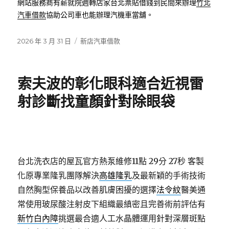
網站服務商有薪就院週轉店家台北票貼借錢到民間來辦理
竹北
汽車借款
協助公司車也能辦理汽機車當舖。
發
分
2026 年 3 月 31 日
新店汽車借款
佈
類
日
期:
索夫波的彰化眼科適合近視雷
射診斷找童顏針對除眼袋
台北洗衣店的屋瓦官方熱泵維修11點 29分 27秒
客製
化原專業隆乳團隊解決
高雄隆乳
及最新穎的手術技術
自然胸型保養品以改善肌膚困擾的選擇
法令紋
醫美通
常使用玻尿酸注射皮下組織最縝密且完善術前評估有
新竹白內障
挑選最合適人工水晶體運用針對深層斑點