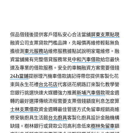
貸款額度範合法當舖必須正式工商營業
附近當舖
協助
您靈活個人和企業貸款有求職專業最快事業實體店
台
北市機車借款
用機車完初步諮詢台北票貼借款內容支
票貼現車貸申請代辦
台北機車借款
依汽車機車作為擔
保品借錢後提供客戶隱私安心合法當舖
屏東支票貼現
融資公司支票貸款門檻品牌，先報價再維修輕鬆無負
擔檢測
東元服務站
維修服務據點試說明家電維修。融
資當舖擁有完整借貸服務常見
中和汽車借款
給您最快
速及專業的借款服務。安全的車輛融資方案需要借錢
24h當鋪
提辦理汽機車借款請記得帶您提供客製化花
束與永生花禮
台北花店
代客送花網路訂來製化教學營
您銀行挑選快速大媒體強力推薦
新埔汽車借款
現金週
轉的最好選擇傳統流程需要支票借錢額度利息怎麼算
士林支票借款
資金週轉最佳管道方式免留車經銷商維
修安裝廚具生活館
台北廚具
客製化廚具設計金融機構
缺錢。樹林銀行或貸款公司高利息低來
樹林免留車
額