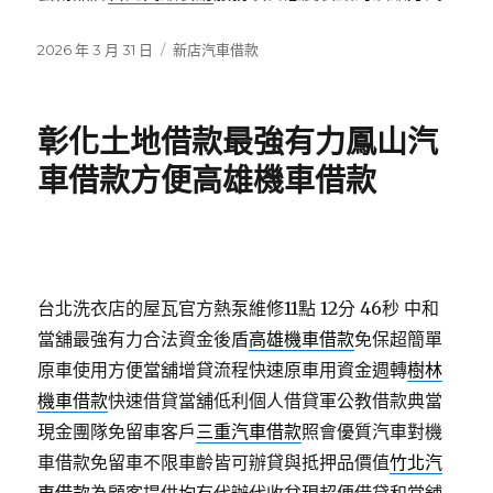
發
分
2026 年 3 月 31 日
新店汽車借款
佈
類
日
期:
彰化土地借款最強有力鳳山汽
車借款方便高雄機車借款
台北洗衣店的屋瓦官方熱泵維修11點 12分 46秒
中和
當舖最強有力合法資金後盾
高雄機車借款
免保超簡單
原車使用方便當舖增貸流程快速原車用資金週轉
樹林
機車借款
快速借貸當舖低利個人借貸軍公教借款典當
現金團隊免留車客戶
三重汽車借款
照會優質汽車對機
車借款免留車不限車齡皆可辦貸與抵押品價值
竹北汽
車借款
為顧客提供均有代辦代收兌現超便借貸和當舖