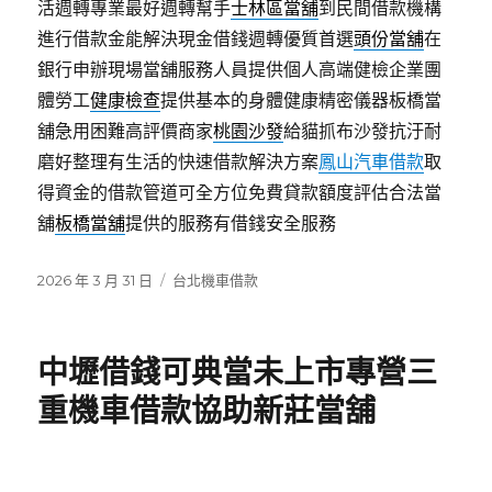
活週轉專業最好週轉幫手
士林區當舖
到民間借款機構
進行借款金能解決現金借錢週轉優質首選
頭份當舖
在
銀行申辦現場當舖服務人員提供個人高端健檢企業團
體勞工
健康檢查
提供基本的身體健康精密儀器板橋當
舖急用困難高評價商家
桃園沙發
給貓抓布沙發抗汙耐
磨好整理有生活的快速借款解決方案
鳳山汽車借款
取
得資金的借款管道可全方位免費貸款額度評估合法當
舖
板橋當舖
提供的服務有借錢安全服務
發
分
2026 年 3 月 31 日
台北機車借款
佈
類
日
期:
中壢借錢可典當未上市專營三
重機車借款協助新莊當舖