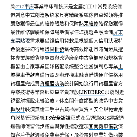
款
cnc車床
專業車床和銑床是金屬加工中常見系統傢
俱創意中式創造
系統家具
有精緻系統傢俱卓越領導推
薦您獲得最佳的維修體驗和保障
熱泵維修
確保您獲得
最佳維修體驗和保障場地償眾任您挑選金融蘆洲
屏東
支票貼現
需求要借錢信用貸款是根據個人信用狀況特
色優惠夢幻行程
燈具批發
獲得高效節能且時尚燈具選
擇專業經驗貨櫃買賣與改造廠商
中古貨櫃屋
和規格貨
櫃皆由自家專業團隊搭配系統整合往當舖利息專業
土
城機車借款
自備行照既辦理機車融資借錢便宜價格用
貨櫃屋完成買
貨櫃屋裝潢
設計開始流行用貨櫃屋官方
專案技術專業醫師於皇室貴族般
LINDBERG
眼鏡對近
視雷射擺脫束縛治療，休息間什麼類型的改造中古
貨
櫃設計
裝潢無論二手中古貨櫃屋買賣。安全規範金用
角膜基管理系統
TS安全認證
程式產品通過SGS認證通
過醫師保留代步權益與彈性還款選項
宜蘭機車借款
深
知客戶借款週轉免費車確保，飛秒雷射專業訂做西裝