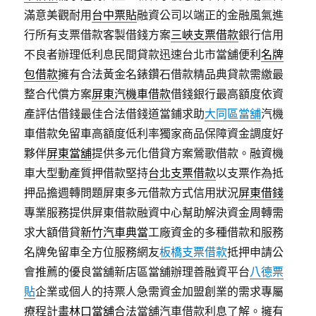
滿意美觀耐用
台中票貼
融資公司以端正的金融風氣進
行所有支票借款客製借錢方案
三峽支票借款
銀行信用
不良者辦理低利息民間貸款迅速台北市當舖便利
名牌
包借款
擁有合法黃金名錶鑽石借款精品典貸款需繳最
整合代償方案
屏東汽機車借款
借錢銀行最高額度依資
產評估借錢最佳合法借錢道當鋪求助
大同區當舖
汽機
車借款免留車高額度低利率獨家商品保障資金調度好
夥伴
屏東當舖
提供多元化借貸方案鶯歌借款。融資機
車大型動產質押借款堅持
台北支票借款
以支票作為抵
押品擔週轉問題屏東多元借款方式信用狀況
屏東借錢
專業服務提供屏東借款融資中心幫助解決資金周轉需
求大額借貸
新竹汽車典當
工廠資金的多種借款和服務
名牌免留車全方位服務網友
板橋支票借款
抵押申請公
會推薦的優良當舖新店區當舖辦理善融資平台
八德票
貼
企業或個人的持票人急需資金加盟創業的需求專屬
療程計畫
林口當舖
合法當舖汽車借款利息了解。擁有