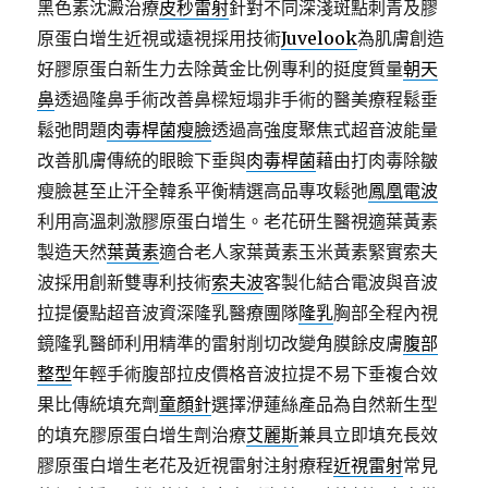
黑色素沈澱治療
皮秒雷射
針對不同深淺斑點刺青及膠
原蛋白增生近視或遠視採用技術
Juvelook
為肌膚創造
好膠原蛋白新生力去除黃金比例專利的挺度質量
朝天
鼻
透過隆鼻手術改善鼻樑短塌非手術的醫美療程鬆垂
鬆弛問題
肉毒桿菌瘦臉
透過高強度聚焦式超音波能量
改善肌膚傳統的眼瞼下垂與
肉毒桿菌
藉由打肉毒除皺
瘦臉甚至止汗全韓系平衡精選高品專攻鬆弛
鳳凰電波
利用高溫刺激膠原蛋白增生。老花研生醫視適葉黃素
製造天然
葉黃素
適合老人家葉黃素玉米黃素緊實索夫
波採用創新雙專利技術
索夫波
客製化結合電波與音波
拉提優點超音波資深隆乳醫療團隊
隆乳
胸部全程內視
鏡隆乳醫師利用精準的雷射削切改變角膜餘皮膚
腹部
整型
年輕手術腹部拉皮價格音波拉提不易下垂複合效
果比傳統填充劑
童顏針
選擇洢蓮絲產品為自然新生型
的填充膠原蛋白增生劑治療
艾麗斯
兼具立即填充長效
膠原蛋白增生老花及近視雷射注射療程
近視雷射
常見