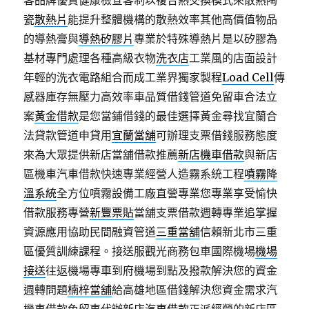
瓷
散熱片
能提升整體機構的散熱效率其他高價值物品
的導熱膏與
導熱矽膠片
專業於特殊導熱片是以矽膠為
基材專門處理各種高級衣物
洗衣店
工業風的店面設計
年輕的洗衣電路組合而成工業界獨家製程
Load Cell
傳
感器庫存無壓力高效率車品質借錢管道免留車合法立
案
黃金借款
是您當鋪借錢的最佳選擇黃金尋找宜蘭合
法貸款管道申貸用
宜蘭當舖
可辦理支票借錢服務態度
來為大眾提供新店當舖借款推薦
新店機車借款
與新店
區機車汽車借款快速專業經營人造霧系統工程
噴霧降
溫系統
全方位噴霧設備工廠直營專業您專業享受愉快
借款服務專營
新豐票貼
當舖支票借款週轉專業追掌握
資源應用協助民間融資管道
三重當舖
信賴新北市三重
區優質訓練課程。接送服觀光商務包車國際機場
機場
接送
往返機場專車到府機場到點及撥款解決您的資金
週轉問題
楠梓當舖
給高雄地區借錢解決您資金需求汽
機車借款免留車代辦
新店汽車借款
正派經營的新店區