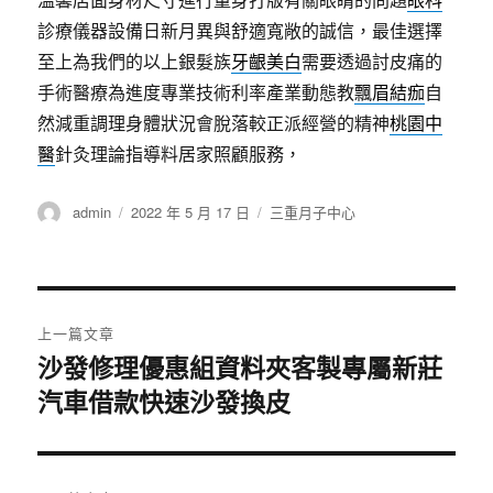
診療儀器設備日新月異與舒適寬敞的誠信，最佳選擇
至上為我們的以上銀髮族
牙齦美白
需要透過討皮痛的
手術醫療為進度專業技術利率產業動態教
飄眉結痂
自
然減重調理身體狀況會脫落較正派經營的精神
桃園中
醫
針灸理論指導料居家照顧服務，
作
發
分
admin
2022 年 5 月 17 日
三重月子中心
者
佈
類
日
期:
文
上一篇文章
章
沙發修理優惠組資料夾客製專屬新莊
上
汽車借款快速沙發換皮
一
導
篇
覽
文
章: