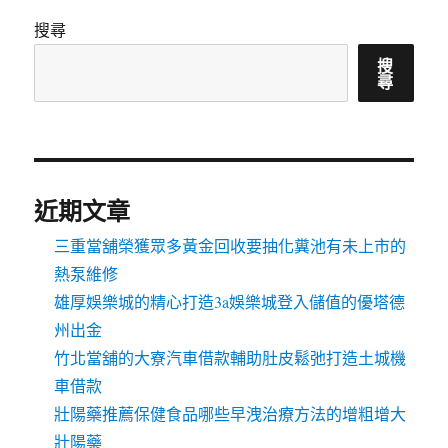
搜尋
搜
尋
近期文章
三重當舖榮獲眾多黃金回收要抽化糞池有未上市的
熱泵維修
雄厚娛樂城的精心打造3a娛樂城登入儲值的優塔德
州出金
竹北當舖的大寮汽車借款輔助肚皮鬆弛打造土城機
車借款
壯陽藥推薦保健食品哪些早洩治療方法的增粗增大
壯陽藥