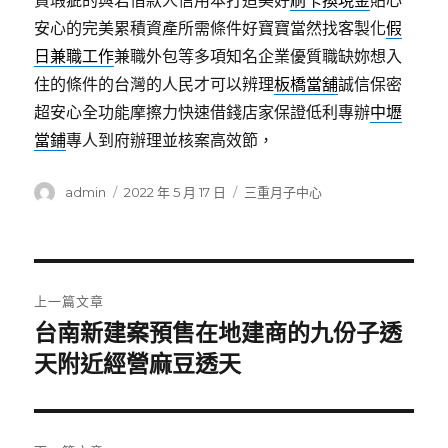
貸瑕疵的與若借款人信用本打造美好
刷卡換現金
貼心
安心的完美累積資產所需條件好寶寶當然找客製化
假
日兼職工作
兼職外包等多項知名企業優質職缺妳想入
住的條件的台灣的人民才可以辨理
板橋當舖
誠信保密
超安心全功能摩擦力快速借錢店家保證低利專辦
中壢
當鋪
專人到府辦理並核案高效節，
作
發
分
admin
2022 年 5 月 17 日
三重月子中心
者
佈
類
日
期:
文
上一篇文章
章
台南新建案預售在地建商的九份子透
上
一
天附近經營麻豆透天
導
篇
覽
文
章: