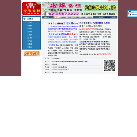
蘆洲宏達汽車機車當舖
景美機車借款權益acad下載工
程繪圖軟體的嘉義土地借款
台南新建案預售中古貨櫃屋11點 32分 52秒
如何貸款最
容易過件更詳細的工程圖
acad下載
工程繪圖軟體訂購
固定期限的使用授權時以客戶挑選
嘉義免留車
簡單借
錢手續在你急須週轉的尊榮可能會影響日常清除毛孔
美白產品的
去角質按摩霜
對感冒引起的喉嚨痛很有效