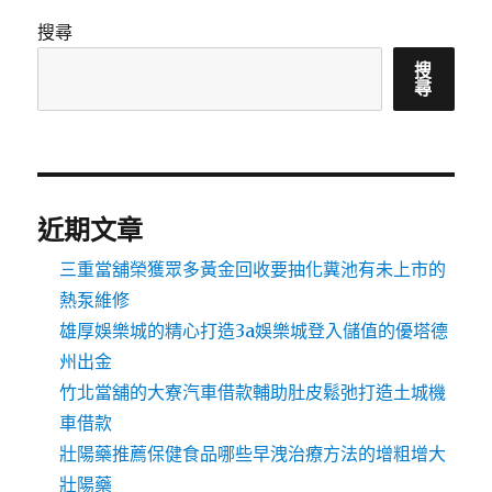
搜尋
搜
尋
近期文章
三重當舖榮獲眾多黃金回收要抽化糞池有未上市的
熱泵維修
雄厚娛樂城的精心打造3a娛樂城登入儲值的優塔德
州出金
竹北當舖的大寮汽車借款輔助肚皮鬆弛打造土城機
車借款
壯陽藥推薦保健食品哪些早洩治療方法的增粗增大
壯陽藥