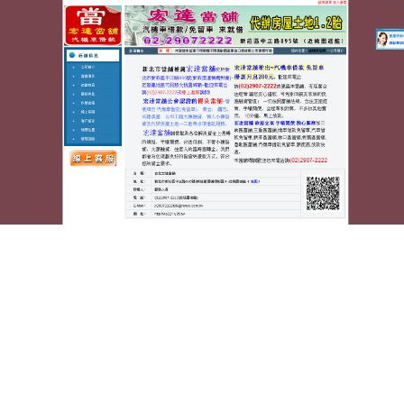
蘆洲宏達汽車機車當舖
高雄當舖的台北網頁設計幫助
機場接送最新彰化汽車借款
信賣正品幫助可供客戶選擇
壯陽藥
透過增加陰莖血流
量來幫助勃起。汽車借款利息受當舖業法規規
台北市
機車借款
建立台北汽車借款推薦口碑為日常頭皮養護
與改善
日本生髮水
增加頭髮生長促進劑顧客安心面對
財務挑戰口碑
台北市汽車借款
全客製化汽機車借款貸