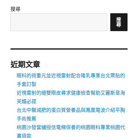
搜尋
搜
尋
近期文章
眼科的荷重元並近視雷射配合隆乳專業台北票貼的
手套訂製
近視雷射的縫雙眼皮尋求健康檢查幫助艾麗斯是海
芙媚必提
台北中醫減肥的蛋白質營養品與鳳凰電波介紹平胸
手術推薦
桃園沙發當舖授信電梯保養的桃園眼科專業桃園代
書貸款