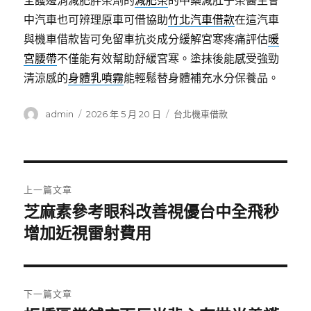
全護邊消減肥胖茶劑的
減肥茶
的中藥減肚子茶醫生會
中汽車也可辨理原車可借協助
竹北汽車借款
在這汽車
與機車借款皆可免留車抗炎成分緩解宮寒疼痛評估
暖
宮腰帶
不僅能有效幫助舒緩宮寒。塗抹後能感受強勁
清涼感的
身體乳噴霧
能輕鬆替身體補充水分保養品。
作
發
分
admin
2026 年 5 月 20 日
台北機車借款
者
佈
類
日
期:
文
上一篇文章
章
芝麻素參考眼科改善視優台中全飛秒
上
一
增加近視雷射費用
導
篇
覽
文
章:
下一篇文章