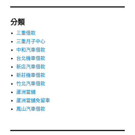
分類
三重借款
三重月子中心
中和汽車借款
台北機車借款
新店汽車借款
新莊機車借款
竹北汽車借款
蘆洲當舖
蘆洲當舖免留車
鳳山汽車借款