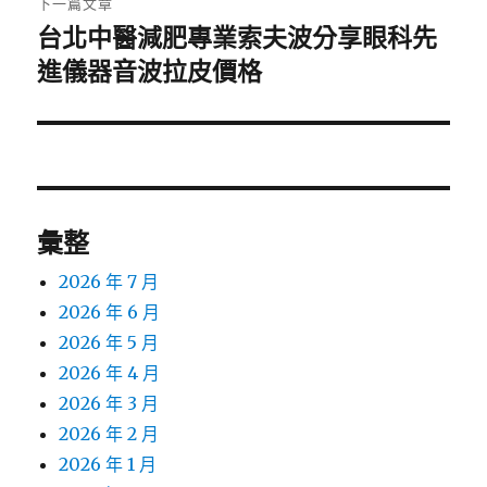
下一篇文章
台北中醫減肥專業索夫波分享眼科先
下
一
進儀器音波拉皮價格
篇
文
章:
彙整
2026 年 7 月
2026 年 6 月
2026 年 5 月
2026 年 4 月
2026 年 3 月
2026 年 2 月
2026 年 1 月