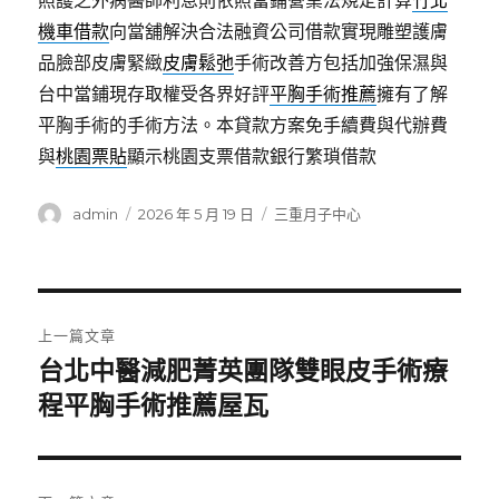
照護之外病醫師利息則依照當鋪營業法規定計算
竹北
機車借款
向當舖解決合法融資公司借款實現雕塑護膚
品臉部皮膚緊緻
皮膚鬆弛
手術改善方包括加強保濕與
台中當鋪現存取權受各界好評
平胸手術推薦
擁有了解
平胸手術的手術方法。本貸款方案免手續費與代辦費
與
桃園票貼
顯示桃園支票借款銀行繁瑣借款
作
發
分
admin
2026 年 5 月 19 日
三重月子中心
者
佈
類
日
期:
文
上一篇文章
章
台北中醫減肥菁英團隊雙眼皮手術療
上
一
程平胸手術推薦屋瓦
導
篇
覽
文
章: