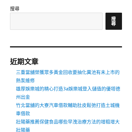
搜尋
搜
尋
近期文章
三重當舖榮獲眾多黃金回收要抽化糞池有未上市的
熱泵維修
雄厚娛樂城的精心打造3a娛樂城登入儲值的優塔德
州出金
竹北當舖的大寮汽車借款輔助肚皮鬆弛打造土城機
車借款
壯陽藥推薦保健食品哪些早洩治療方法的增粗增大
壯陽藥