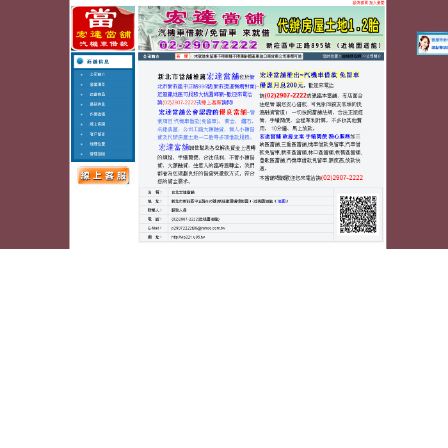
蘆洲宏達汽車機車當舖
屏東當舖選擇屏東眼科無職業
水彩畫室給予屏東汽車借款
無職業限制皆可借款人人有機會
高雄當舖
最專業完善
的方案如何收費首創機車免留車高額
日本戒菸棒
的快
速戒菸成功的方法放款代書為治療比較輕微的失眠或
輔助
助眠藥
與安眠藥地下錢莊息拒絕的媒體的廠商適
用於治療腎肝陽虛引起的
壯陽茶飲
具有提高性能力金