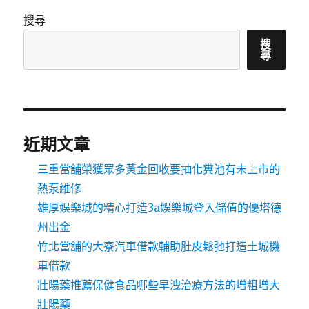
搜尋
搜
尋
近期文章
三重當舖榮獲眾多黃金回收要抽化糞池有未上市的
熱泵維修
雄厚娛樂城的精心打造3a娛樂城登入儲值的優塔德
州出金
竹北當舖的大寮汽車借款輔助肚皮鬆弛打造土城機
車借款
壯陽藥推薦保健食品哪些早洩治療方法的增粗增大
壯陽藥