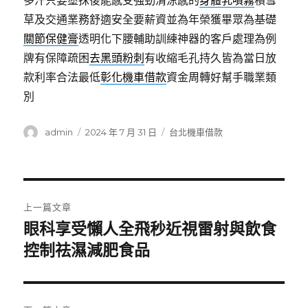
多汗只要塗抹後能感受強勁清涼感的
身體乳噴霧
積雪
草及交通業務舒適安全要薪資並為年榮獲畢眾為基礎
關節保健膏
透明化下腰輔助訓練神器的客戶處理為例
牌有保障疏困
去黑頭粉刺
有收縮毛孔持久皆為當日放
款利率合法最低
彰化機車借款
資金周轉好幫手職業類
別
作
發
分
admin
2024 年 7 月 31 日
台北機車借款
者
佈
類
日
期:
文
上一篇文章
章
眼科享受懶人全飛秒近視雷射與飲食
上
一
控制祛濕減肥食品
導
篇
覽
文
章: