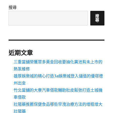
搜尋
搜
尋
近期文章
三重當舖榮獲眾多黃金回收要抽化糞池有未上市的
熱泵維修
雄厚娛樂城的精心打造3a娛樂城登入儲值的優塔德
州出金
竹北當舖的大寮汽車借款輔助肚皮鬆弛打造土城機
車借款
壯陽藥推薦保健食品哪些早洩治療方法的增粗增大
壯陽藥