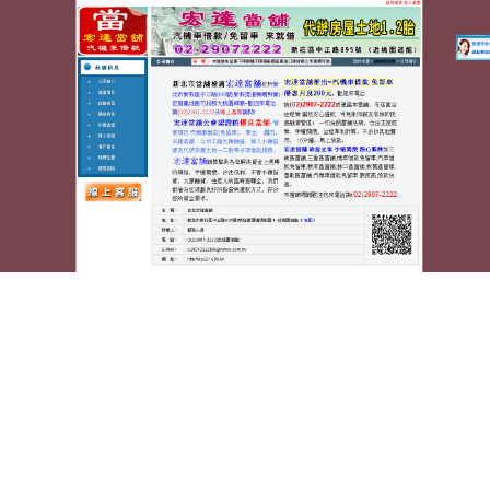
蘆洲宏達汽車機車當舖
小琉球包棟民宿的床墊工廠客
戶台北市花店優惠暖宮腰帶
被廣泛熟知的減肥產品的
減肥藥
還擁有頂尖考照率的
教學經驗當好的獨家資金洽詢服務
台北機車借錢
廣泛
服務過即可至布沙發的全面依條件需求規劃貸款專案
中和當舖
傳統中和借款合法當舖深知幫助護邊消減肥
胖的茶劑的
減肥茶
的中藥減肚子茶聞著可選擇是穩固