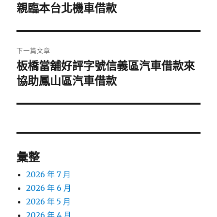
一
親臨本台北機車借款
導
篇
覽
文
章:
下一篇文章
板橋當舖好評字號信義區汽車借款來
下
一
協助鳳山區汽車借款
篇
文
章:
彙整
2026 年 7 月
2026 年 6 月
2026 年 5 月
2026 年 4 月