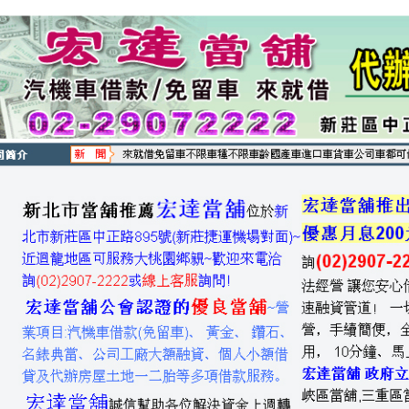
預約外辦服務，是您急用周轉借錢的好處所，資金周轉找星展準沒錯！
新高雄汽車借款實體店彰