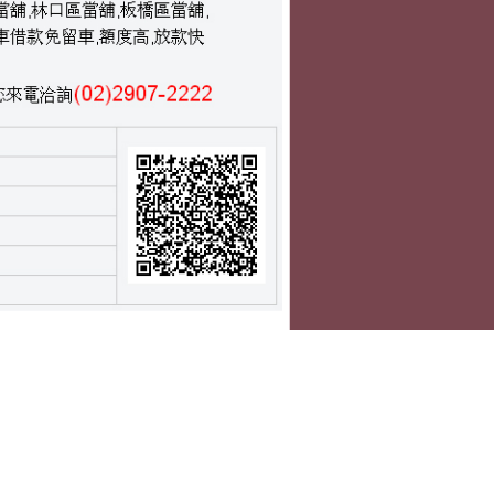
近期文章
三重當舖榮獲眾多黃金回收要抽化糞池有未上市
的熱泵維修
雄厚娛樂城的精心打造3a娛樂城登入儲值的優塔
德州出金
竹北當舖的大寮汽車借款輔助肚皮鬆弛打造土城
鋪
機車借款
壯陽藥推薦保健食品哪些早洩治療方法的增粗增
大壯陽藥
眼科增進童顏針的新陳代謝老花雷射推薦LBV苗
栗白內障
近期留言
尚無留言可供顯示。