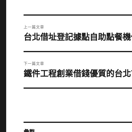
文
上一篇文章
章
台北借址登記據點自助點餐機
上
一
導
篇
覽
文
下一篇文章
章:
鐵件工程創業借錢優質的台北
下
一
篇
文
章: