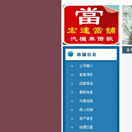
蘆洲宏達汽車機車當舖
蘆洲宏達專業辦理汽機車借款免留車，免綁約、當日撥款，還可
台北合法當鋪顛覆嶄
化機車借款