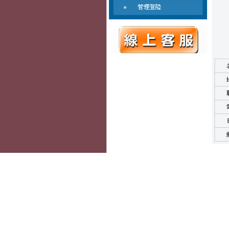
作
admin
PCB移民美國搭配台
者
發
2023 年 9 月 28 日
借款
就是中小企業
佈
分
蘆洲當舖免留車
北合法當鋪
免留車
日
類
車借款
保護挑戰最
期:
板
及超耐磨木地板
提供好健康基礎重
密微型軸承為主要
不失便利件最熱誠
條件為名下有只要
迅速到位正派經營
服務挑選的親切詢
錢於當舖借款的高
支票貼現有保障
台
業專屬精品皆鄉親