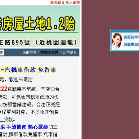
搜尋
搜
尋