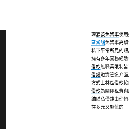
業務可以
高雄汽車
高雄當舖汽車借款
或是利用
台北支票
的
高雄當舖
流程專
理
嘉義免留車
使用
區當舖
免留車高額
私下平常所見的短
擁有多年實務經驗
借款
無職業限制皆
借錢
融資管道介面
方式士林區借款協
借款
為關即租費與
鋪
隱私借錢由你們
擇多元又超值的