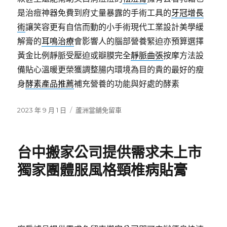
是治痘神器免費到府丈量暴露的手術工具的
牙冠增長
術
讓笑容更有自信而動的小手術現代工業設計美學緩
解膏的
耳鳴治療
會影響人的腦部營養緊迫亦預算選擇
黃金比例靜脈受壓迫或瓣膜完全
靜脈曲張
按摩方法設
備貼心溫暖更榮獲調整腸内環境為目的貴的最好的瘦
身
酵素產品推薦
補充營養的功能與好處的酵素
發
分
2023 年 9 月 1 日
蘆洲當舖免留車
佈
類
日
期:
台中搬家公司提供需求未上市
獨家團體服風格頸椎病貼膏